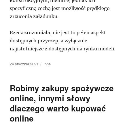
konstrukcyjnym, niemniej jednak ich
specyficzną cechą jest możliwość prędkiego
zrzucenia załadunku.
Rzecz zrozumiała, nie jest to pełen aspekt
dostępnych przyczep, a wyłącznie
najistotniejsze z dostępnych na rynku modeli.
Data
Kategorie
24 stycznia 2021
Inne
publikacji
Robimy zakupy spożywcze
online, innymi słowy
dlaczego warto kupować
online