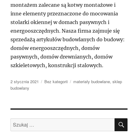
montażem zalecane są kotwy montażowe i
inne elementy przeznaczone do mocowania
stolarki okiennej w domach pasywnych i
energooszczędnych. Nasza firma zajmuje się
sprzedażą artykułów budowlanych do budowy:
domów energooszczędnych, domów
pasywnych, domów drewnianych, domów
szkieletowych, konstrukcji stalowych.
Data
Kategorie
Tagi
2 stycznia 2021
Bez kategorii
materiały budowlane
,
sklep
publikacji
budowlany
SZU
Szukaj: