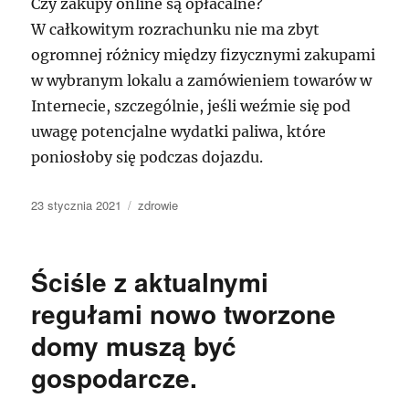
Czy zakupy online są opłacalne?
W całkowitym rozrachunku nie ma zbyt
ogromnej różnicy między fizycznymi zakupami
w wybranym lokalu a zamówieniem towarów w
Internecie, szczególnie, jeśli weźmie się pod
uwagę potencjalne wydatki paliwa, które
poniosłoby się podczas dojazdu.
Data
Kategorie
23 stycznia 2021
zdrowie
publikacji
Ściśle z aktualnymi
regułami nowo tworzone
domy muszą być
gospodarcze.