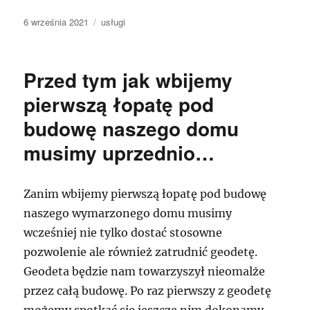
Data
Kategorie
6 września 2021
usługi
publikacji
Przed tym jak wbijemy
pierwszą łopatę pod
budowę naszego domu
musimy uprzednio…
Zanim wbijemy pierwszą łopatę pod budowę
naszego wymarzonego domu musimy
wcześniej nie tylko dostać stosowne
pozwolenie ale również zatrudnić geodetę.
Geodeta będzie nam towarzyszył nieomalże
przez całą budowę. Po raz pierwszy z geodetę
możemy spotkać się jeszcze nim dokonamy