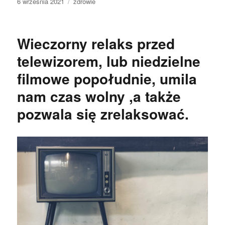
Data
Kategorie
6 września 2021
zdrowie
publikacji
Wieczorny relaks przed
telewizorem, lub niedzielne
filmowe popołudnie, umila
nam czas wolny ,a także
pozwala się zrelaksować.