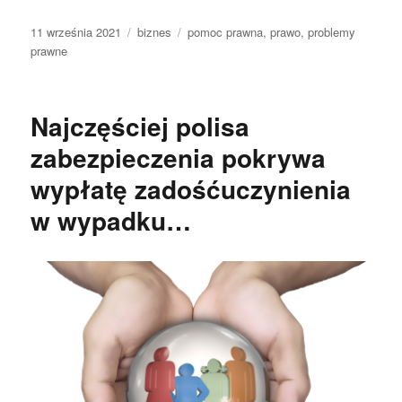
Data
Kategorie
Tagi
11 września 2021
biznes
pomoc prawna
,
prawo
,
problemy
publikacji
prawne
Najczęściej polisa
zabezpieczenia pokrywa
wypłatę zadośćuczynienia
w wypadku…