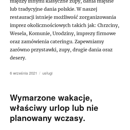
między innymi klasyczne zupy, dania mięsne
lub tradycyjne dania polskie. W naszej
restauracji istnieje możliwość zorganizowania
imprez okolicznościowych takich jak: Chrzciny,
Wesela, Komunie, Urodziny, imprezy firmowe
oraz zamówienia cateringu. Zapewniamy
zarówno przystawki, zupy, drugie dania oraz
desery.
Data
Kategorie
6 września 2021
usługi
publikacji
Wymarzone wakacje,
właściwy urlop lub nie
planowany wczasy.