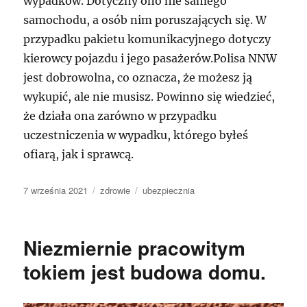
wypadków. Dotyczny ono nie samego
samochodu, a osób nim poruszających się. W
przypadku pakietu komunikacyjnego dotyczy
kierowcy pojazdu i jego pasażerów.Polisa NNW
jest dobrowolna, co oznacza, że możesz ją
wykupić, ale nie musisz. Powinno się wiedzieć,
że działa ona zarówno w przypadku
uczestniczenia w wypadku, którego byłeś
ofiarą, jak i sprawcą.
Data
Kategorie
Tagi
7 września 2021
zdrowie
ubezpiecznia
publikacji
Niezmiernie pracowitym
tokiem jest budowa domu.