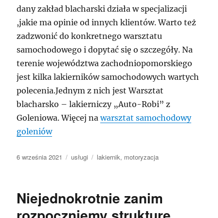
dany zakład blacharski działa w specjalizacji
,jakie ma opinie od innych klientów. Warto też
zadzwonić do konkretnego warsztatu
samochodowego i dopytać się o szczegóły. Na
terenie województwa zachodniopomorskiego
jest kilka lakierników samochodowych wartych
polecenia.Jednym z nich jest Warsztat
blacharsko – lakierniczy „Auto-Robi” z
Goleniowa. Więcej na
warsztat samochodowy
goleniów
Data
Kategorie
Tagi
6 września 2021
usługi
lakiernik
,
motoryzacja
publikacji
Niejednokrotnie zanim
rozpoczniemy strukturę