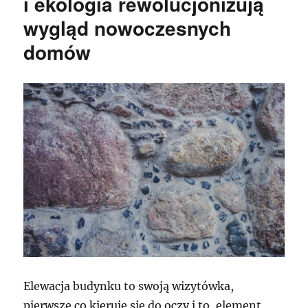
i ekologia rewolucjonizują
wygląd nowoczesnych
domów
Elewacja budynku to swoją wizytówka,
pierwsze co kieruje się do oczy i to, element,