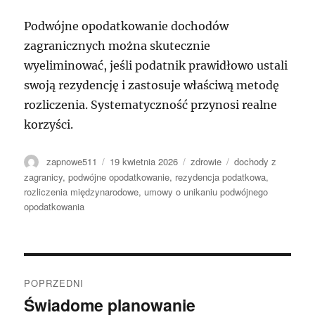
Podwójne opodatkowanie dochodów
zagranicznych można skutecznie
wyeliminować, jeśli podatnik prawidłowo ustali
swoją rezydencję i zastosuje właściwą metodę
rozliczenia. Systematyczność przynosi realne
korzyści.
Autor
Data
Kategorie
Tagi
zapnowe511
19 kwietnia 2026
zdrowie
dochody z
publikacji
zagranicy
,
podwójne opodatkowanie
,
rezydencja podatkowa
,
rozliczenia międzynarodowe
,
umowy o unikaniu podwójnego
opodatkowania
Nawigacja
POPRZEDNI
wpisu
Świadome planowanie
Poprzedni