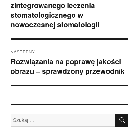
zintegrowanego leczenia
wpis:
stomatologicznego w
nowoczesnej stomatologii
NASTĘPNY
Rozwiązania na poprawę jakości
Następny
obrazu – sprawdzony przewodnik
wpis:
SZU
Szukaj: