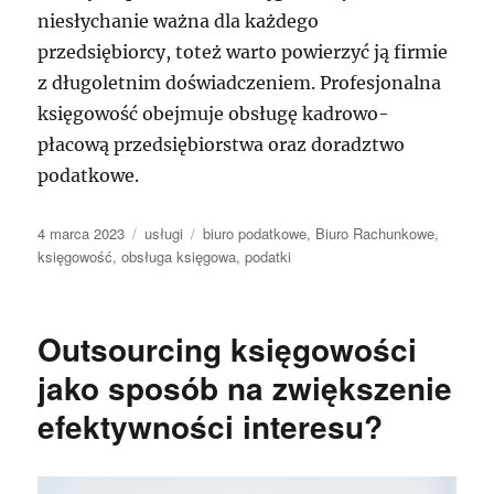
niesłychanie ważna dla każdego
przedsiębiorcy, toteż warto powierzyć ją firmie
z długoletnim doświadczeniem. Profesjonalna
księgowość obejmuje obsługę kadrowo-
płacową przedsiębiorstwa oraz doradztwo
podatkowe.
Data
Kategorie
Tagi
4 marca 2023
usługi
biuro podatkowe
,
Biuro Rachunkowe
,
publikacji
księgowość
,
obsługa księgowa
,
podatki
Outsourcing księgowości
jako sposób na zwiększenie
efektywności interesu?