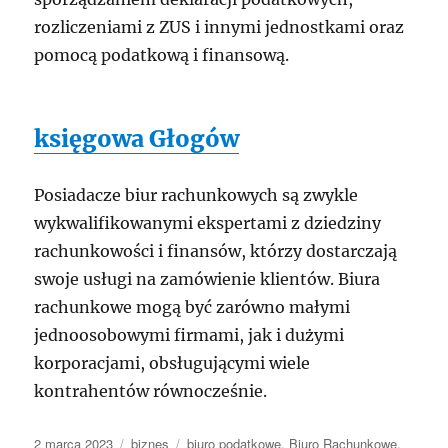
rozliczeniami z ZUS i innymi jednostkami oraz
pomocą podatkową i finansową.
księgowa Głogów
Posiadacze biur rachunkowych są zwykle
wykwalifikowanymi ekspertami z dziedziny
rachunkowości i finansów, którzy dostarczają
swoje usługi na zamówienie klientów. Biura
rachunkowe mogą być zarówno małymi
jednoosobowymi firmami, jak i dużymi
korporacjami, obsługującymi wiele
kontrahentów równocześnie.
Data
Kategorie
Tagi
2 marca 2023
biznes
biuro podatkowe
,
Biuro Rachunkowe
,