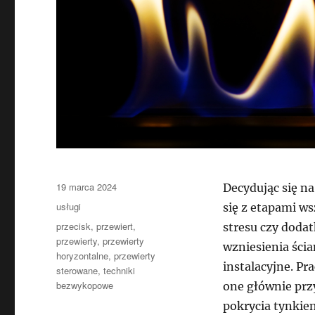
Data
19 marca 2024
Decydując się n
publikacji
Kategorie
usługi
się z etapami w
Tagi
przecisk
,
przewiert
,
stresu czy dod
przewierty
,
przewierty
wzniesienia ścia
horyzontalne
,
przewierty
instalacyjne. Pr
sterowane
,
techniki
bezwykopowe
one głównie prz
pokrycia tynkiem