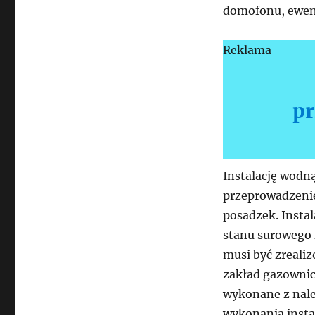
domofonu, ewent
Reklama
pr
Instalację wodn
przeprowadzenie
posadzek. Instal
stanu surowego 
musi być zreali
zakład gazownic
wykonane z nale
wykonania instal