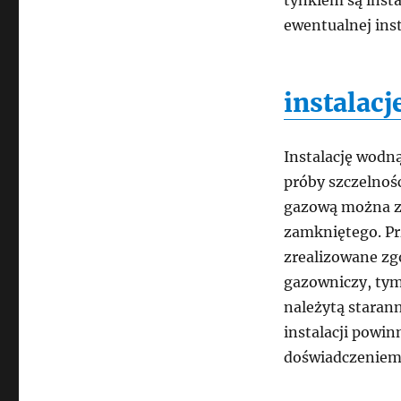
tynkiem są inst
ewentualnej inst
instalac
Instalację wod
próby szczelnoś
gazową można za
zamkniętego. Pr
zrealizowane zg
gazowniczy, tym
należytą staran
instalacji powin
doświadczeniem