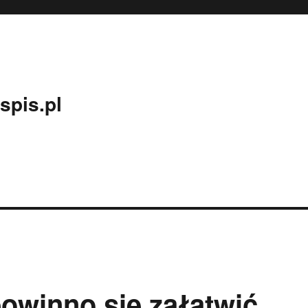
spis.pl
powinno się załatwić