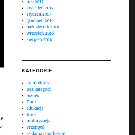
maj 2017
kwiecień 2017
styczeń 2017
grudzień 2016
październik 2016
wrzesień 2016
sierpień 2016
KATEGORIE
architektura
ć
Bez kategorii
biznes
Dom
edukacja
Inne
ne
motoryzacja
ia
Przemysł
reklama i marketing