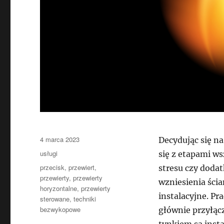
Data
4 marca 2023
Decydując się n
publikacji
Kategorie
usługi
się z etapami w
Tagi
przecisk
,
przewiert
,
stresu czy doda
przewierty
,
przewierty
wzniesienia ścia
horyzontalne
,
przewierty
instalacyjne. Pr
sterowane
,
techniki
bezwykopowe
głównie przyłąc