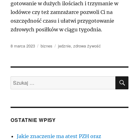
gotowanie w dużych ilościach i trzymanie w
lodówce czy też zamrażarce pozwoli Ci na
oszczędność czasu i ułatwi przygotowanie
zdrowych posiłków w ciągu tygodnia.
Data
Kategorie
Tagi
8 marca 2023
biznes
jedznie
,
zdrowa żywość
publikacji
SZU
Szukaj:
OSTATNIE WPISY
Jakie znaczenie ma atest PZH oraz